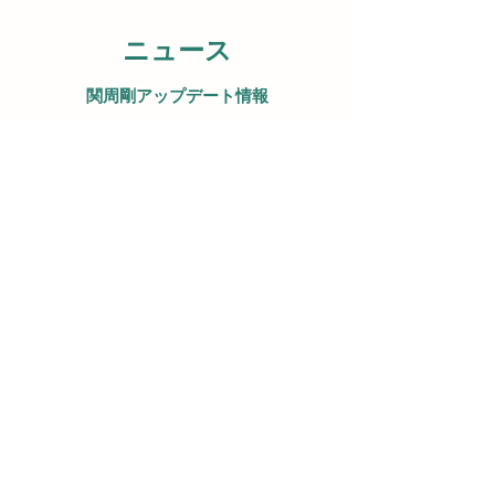
ニュース
関周剛アップデート情報
Youtube「TRUTH LAB」で
取材を受けました
2024年10月1日
​「常識を疑い真実を探究する」をテーマに
チャンネル運営されているTRUTH Labさん
で現代の間違ったヘアケアや頭皮環境につい
てなど、かなり深掘りされた話が盛りだくさ
んです！