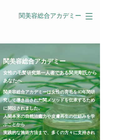
関美容総合アカデミー
関美容総合アカデミー
女性の毛髪研究第一人者である関周剛氏から
あなたへ
関美容総合アカデミーは女性の育毛を40年間研
究して導き出された関メソッドを伝承するため
に開設されました。
人間本来の自然治癒力や皮膚再生の仕組みを学
ぶことから
実践的な施術方法まで、
多くの方々に支持され